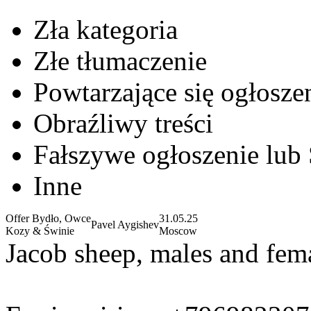
Zła kategoria
Złe tłumaczenie
Powtarzające się ogłosze
Obraźliwy treści
Fałszywe ogłoszenie lub
Inne
Offer Bydło, Owce
31.05.25
Pavel Aygishev
Kozy & Świnie
Moscow
Jacob sheep, males and fem