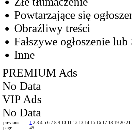
Złe tłumaczenie
Powtarzające się ogłosze
Obraźliwy treści
Fałszywe ogłoszenie lub
Inne
PREMIUM Ads
No Data
VIP Ads
No Data
previous
1
2
3
4
5
6
7
8
9
10
11
12
13
14
15
16
17
18
19
20
21
page
45