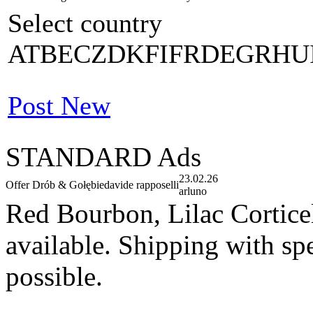
Select country
AT
BE
CZ
DK
FI
FR
DE
GR
HU
Post New
STANDARD Ads
23.02.26
Offer Drób & Gołębie
davide rapposelli
arluno
Red Bourbon, Lilac Corticel
available. Shipping with sp
possible.