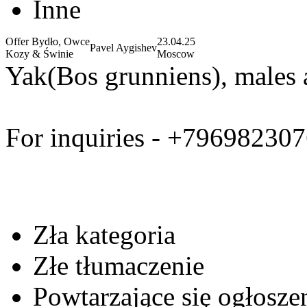
Inne
Offer Bydło, Owce
23.04.25
Pavel Aygishev
Kozy & Świnie
Moscow
Yak(Bos grunniens), males a
For inquiries - +79698230
Zła kategoria
Złe tłumaczenie
Powtarzające się ogłosze