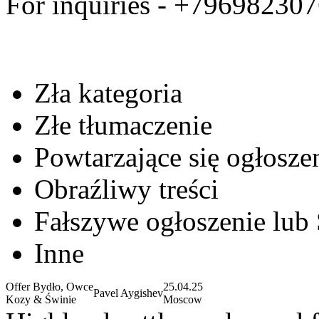
For inquiries - +79698230
Zła kategoria
Złe tłumaczenie
Powtarzające się ogłosze
Obraźliwy treści
Fałszywe ogłoszenie lub
Inne
Offer Bydło, Owce
25.04.25
Pavel Aygishev
Kozy & Świnie
Moscow