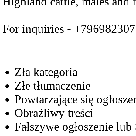
Highland cattle, males and f
For inquiries - +79698230
Zła kategoria
Złe tłumaczenie
Powtarzające się ogłosze
Obraźliwy treści
Fałszywe ogłoszenie lub